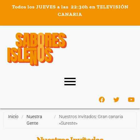
Todos los JUEVES a las 22:30h en TELEVISIÓN
CANARIA
ri
Inicio
/
Nuestra
/
Nuestros Invitados: Gran canaria
Gente
«Sureste»
Nuestros Invitados