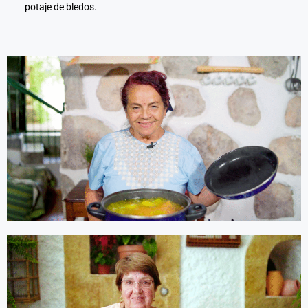
potaje de bledos.
l
l