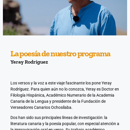
nel
nel
nel
nel
La poesía de nuestro programa
nel
Yeray Rodríguez
nel
Los versos y la voz a este viaje fascinante los pone Yeray
nel
Rodríguez. Para quien aún no lo conozca, Yeray es Doctor en
Filología Hispánica, Académico Numerario de la Academia
nel
Canaria de la Lengua y presidente de la Fundación de
Verseadores Canarios Ochosílaba.
nel
Dos han sido sus principales líneas de investigación: la
literatura canaria y la poesía popular, con especial atención a
nel
la improvisación oral en verso. Su trabajo académico,