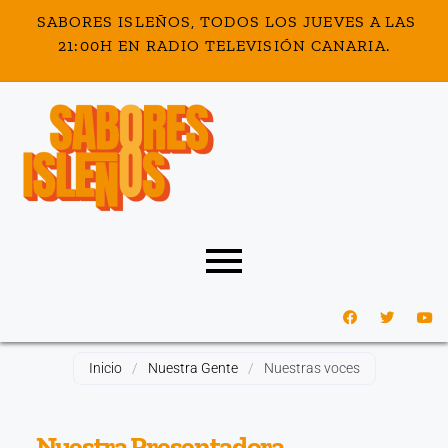
SABORES ISLEÑOS, TODOS LOS JUEVES A LAS
nel
21:00H EN RADIO TELEVISIÓN CANARIA.
nel
etleri
nel
Inicio
/
Nuestra Gente
/
Nuestras voces
nel
Nuestra Presentadora
nel