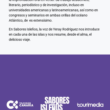
literario, periodístico y de investigación, incluso en
nel
universidades americanas y latinoamericanas, así como en
congresos y seminarios en ambas orillas del océano
nel
Atlántico, de es extensísimo.
En Sabores Isleños, la voz de Yeray Rodríguez nos introduce
nel
en cada una de las islas y nos resume, desde el alma, el
delicioso viaje.
nel
nel
nel
nel