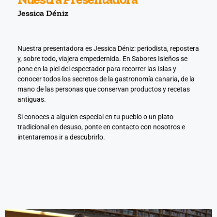
Jessica Déniz
nel
nel
Nuestra presentadora es Jessica Déniz: periodista, repostera
y, sobre todo, viajera empedernida. En Sabores Isleños se
nel
pone en la piel del espectador para recorrer las Islas y
conocer todos los secretos de la gastronomía canaria, de la
mano de las personas que conservan productos y recetas
nel
antiguas.
nel
Si conoces a alguien especial en tu pueblo o un plato
tradicional en desuso, ponte en contacto con nosotros e
intentaremos ir a descubrirlo.
nel
nel
nel
nel