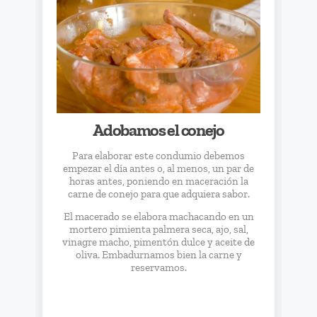
nel
nel
Adobamos el conejo
nel
Para elaborar este condumio debemos
empezar el día antes o, al menos, un par de
nel
horas antes, poniendo en maceración la
carne de conejo para que adquiera sabor.
El macerado se elabora machacando en un
mortero pimienta palmera seca, ajo, sal,
vinagre macho, pimentón dulce y aceite de
oliva. Embadurnamos bien la carne y
reservamos.
nel
nel