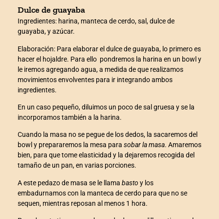
k
Dulce de guayaba
Ingredientes:
harina, manteca de cerdo, sal, dulce de
guayaba, y azúcar.
Elaboración:
Para elaborar el dulce de guayaba, lo primero es
hacer el hojaldre. Para ello pondremos la harina en un bowl y
le iremos agregando agua, a medida de que realizamos
ın al
movimientos envolventes para ir integrando ambos
ingredientes.
nel
En un caso pequeño, diluimos un poco de sal gruesa y se la
incorporamos también a la harina.
nel
Cuando la masa no se pegue de los dedos, la sacaremos del
bowl y prepararemos la mesa para
sobar la masa
. Amaremos
nel
bien, para que tome elasticidad y la dejaremos recogida del
tamaño de un pan, en varias porciones.
nel
A este pedazo de masa se le llama
basto
y los
nel
embadurnamos con la manteca de cerdo para que no se
sequen, mientras reposan al menos 1 hora.
nel