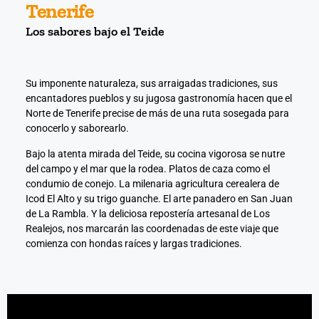
Tenerife
Los sabores bajo el Teide
nel
nel
Su imponente naturaleza, sus arraigadas tradiciones, sus
encantadores pueblos y su jugosa gastronomía hacen que el
nel
Norte de Tenerife precise de más de una ruta sosegada para
conocerlo y saborearlo.
nel
Bajo la atenta mirada del Teide, su cocina vigorosa se nutre
nel
del campo y el mar que la rodea. Platos de caza como el
condumio de conejo. La milenaria agricultura cerealera de
Icod El Alto y su trigo guanche. El arte panadero en San Juan
nel
de La Rambla. Y la deliciosa repostería artesanal de Los
Realejos, nos marcarán las coordenadas de este viaje que
nel
comienza con hondas raíces y largas tradiciones.
nel
nel