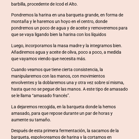
barbilla, procedente de Icod el Alto.
oad
Pondremos la harina en una barqueta grande, en forma de
montaña y le haremos un hoyo en el centro, donde
pondremos un poco de agua y de aceite y removeremos para
que se vaya ligando bien la harina con los líquidos
Luego, incorporamos la masa madre y la integramos bien.
Añadiremos agua y aceite de oliva, poco a poco, a medida
que vayamos viendo que necesita más.
Cuando veamos que tiene cierta consistencia, la
rum
manipularemos con las manos, con movimientos
envolventes y la doblaremos una y otra vez sobre sí misma,
ş
hasta que no se pegue de las manos. A este tipo de amasado
se le llama “amasado francés”.
cort
La dejaremos recogida, en la barqueta donde la hemos
amasado, para que repose durante un par de horas y
aumente su tamaño.
Después de esta primera fermentación, la sacamos de la
barqueta, espolvoreamos de harina y la cortamos en