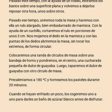
Pasado este tiempo, con la ayuda de un rodillo, estiramos los
bastos
sobre una superficie plana y volvemos a dejarlos
nel
reposar otra hora, unos sobre otros.
Pasado ese tiempo, uniremos toda la masa y haremos con
nel
ella un rulo alargado, bien embadurnado de manteca. Con la
ayuda de un cuchillo, cortaremos el rulo en porciones de
nel
unos 3 cm. Nos mojamos el dedo en la manteca y con las
puntas de los dedos abriremos la masa, sin tocar los
nel
extremos, de forma circular.
Colocaremos una tanda de círculos de masa sobre una
nel
bandeja de horno y pondremos, en el centro, una cucharada
pequeña de dulce de guayaba. Luego, taparemos el dulce de
nel
guayaba con otro círculo de masa.
Precalentamos a 180 ºC y horneamos los pasteles durante
20 minutos.
nel
Cuando se hayan enfriado un poco, los cogeremos uno a
uno para darles un baño de azúcar blanco antes de disfrutar.
nel