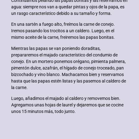
Continuamos pelando las papas bonitas y las reservamos en
nel
agua: siempre nos van a quedar pintas y ojos de la papa, es
un rasgo característico debido a su tamaño y forma.
nel
En una sartén a fuego alto, freímos la carne de conejo.
nel
Iremos pasando los trocitos a un caldero. Luego, en el
mismo aceite de la carne, freiremos las papas bonitas.
nel
Mientras las papas se van poniendo doraditas,
prepararemos el majado característico del condumio de
nel
conejo. En un mortero ponemos orégano, pimienta palmera,
pimentón dulce, azafrán, el hígado de conejo troceado, pan
bizcochado y vino blanco. Machacamos bien y reservamos
nel
hasta que las papas estén listas y las pasemos al caldero de
la carne.
nel
Luego, añadimos el majado al caldero y removemos bien.
nel
Agregamos unas hojas de laurel y dejaremos que se cocine
unos 15 minutos más, todo junto.
nel
nel