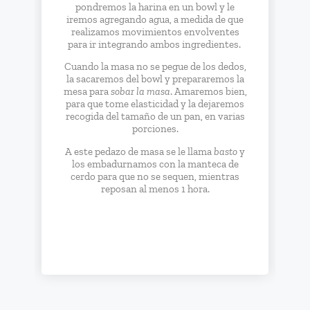
pondremos la harina en un bowl y le
iremos agregando agua, a medida de que
nel
realizamos movimientos envolventes
para ir integrando ambos ingredientes.
nel
Cuando la masa no se pegue de los dedos,
e
la sacaremos del bowl y prepararemos la
mesa para
sobar la masa
. Amaremos bien,
nel
para que tome elasticidad y la dejaremos
recogida del tamaño de un pan, en varias
nel
porciones.
A este pedazo de masa se le llama
basto
y
nel
los embadurnamos con la manteca de
cerdo para que no se sequen, mientras
reposan al menos 1 hora.
nel
nel
nel
nel