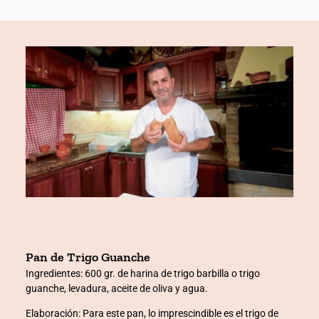
nel
nel
nel
iş
Pan de Trigo Guanche
Ingredientes:
600 gr. de harina de trigo barbilla o trigo
guanche, levadura, aceite de oliva y agua.
Elaboración:
Para este pan, lo imprescindible es el trigo de