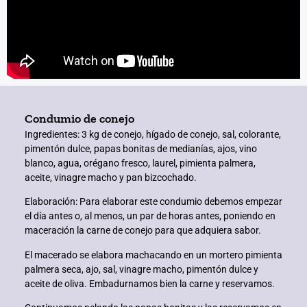
nel
nel
nel
ın al
Condumio de conejo
Ingredientes:
3 kg de conejo, hígado de conejo, sal, colorante,
ın al
pimentón dulce, papas bonitas de medianías, ajos, vino
blanco, agua, orégano fresco, laurel, pimienta palmera,
aceite, vinagre macho y pan bizcochado.
nel
Elaboración:
Para elaborar este condumio debemos empezar
nel
el día antes o, al menos, un par de horas antes, poniendo en
maceración la carne de conejo para que adquiera sabor.
nel
El macerado se elabora machacando en un mortero pimienta
palmera seca, ajo, sal, vinagre macho, pimentón dulce y
nel
aceite de oliva. Embadurnamos bien la carne y reservamos.