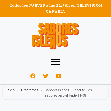
Todos los JUEVES a las 22:30h en TELEVISIÓN
nel
CANARIA
nel
etleri
nel
Inicio
/
Programas
/
Sabores Isleños – Tenerife: Los
sabores bajo el Teide T1-08
nel
nel