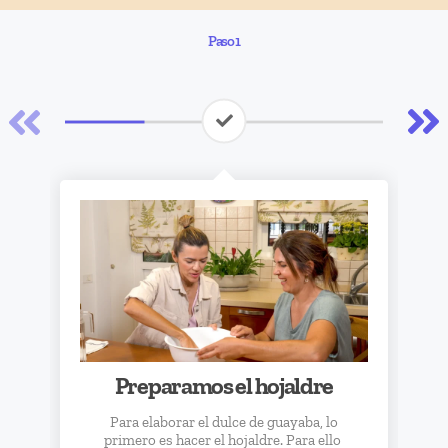
nel
Paso 1
nel
nel
nel
nel
nel
nel
nel
Preparamos el hojaldre
nel
Para elaborar el dulce de guayaba, lo
primero es hacer el hojaldre. Para ello
ın al